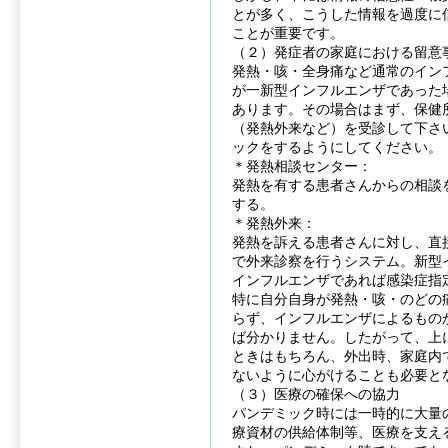
とが多く、こうした情報を過度に
ことが重要です。
（２）発症者の家庭における留意
発熱・咳・全身痛など通常のイン
が一新型インフルエンザであった
あります。その場合はまず、保健
（発熱外来など）を受診して下さ
ックをするようにしてください。
＊発熱相談センター：
発熱を有する患者さんからの相談
する。
＊発熱外来：
発熱を訴える患者さんに対し、直
で外来診察を行うシステム。新型
インフルエンザであれば感染症指
特に自分自身が発熱・咳・のどの
らず、インフルエンザによるもの
ば分かりません。したがって、上
ときはもちろん、外出時、家庭内
ないように心がけることも必要と
（３）医療の確保への協力
パンデミック時には一時的に大量
療資材の供給体制等、医療を支え