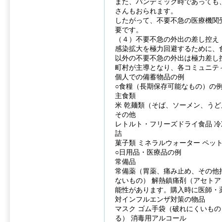
また、パンデミック時であっても
さんもおられます。
したがって、不要不急の医療機関
要です。
（４）不要不急の外出の差し控え
感染拡大を極力回避するために、
以外の不要不急の外出は極力差し
町村が主導となり、各コミュニテ
個人での備蓄物品の例
○食糧（長期保存可能なもの）の
主食類
米 乾麺類（そば、ソーメン、うど
その他
レトルト・フリーズドライ食品 冷
詰
菓子類 ミネラルウォーター ペッ
○日用品・医療品の例
常備品
常備薬（胃薬、痛み止め、その他
ないもの） 解熱鎮痛剤（アセト
能性があります。購入時に医師・
対インフルエンザ対策の物品
マスク ゴム手袋（破れにくいもの
る） 消毒用アルコール