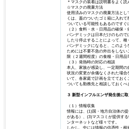
＊マスクの装着は説明書をよく読
☆マスクの廃棄方法
使用済みのマスクの廃棄方法とし
くは、蓋のついたゴミ箱に入れて
ついている可能性もあるのですぐ
（２）食料・水・日用品の確保・
パンデミックは日本だけのもので
したり停止することによって、種
パンデミックになると、このよう
ためには不要不急の外出をしない
限（２週間程度）の食糧・日用品
（３）発熱時の対応の相談
本人、家族が感染し、一定期間の
状況の変更が余儀なくされた場合
いて、各家庭で計画を立てておく
ついても勤務先と相談しておくべ
３ 新型インフルエンザ発生後に
（１）情報収集
情報には、(1)国・地方自治体の
がある）、(3)マスコミが提供す
ンターネットなど様々です。
しかし、中には情報の信憑性・根