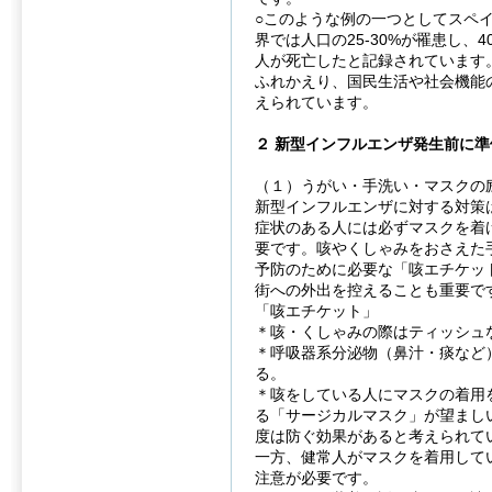
○このような例の一つとしてスペイ
界では人口の25-30%が罹患し、
人が死亡したと記録されています
ふれかえり、国民生活や社会機能
えられています。
２ 新型インフルエンザ発生前に
（１）うがい・手洗い・マスクの
新型インフルエンザに対する対策
症状のある人には必ずマスクを着
要です。咳やくしゃみをおさえた
予防のために必要な「咳エチケッ
街への外出を控えることも重要で
「咳エチケット」
＊咳・くしゃみの際はティッシュ
＊呼吸器系分泌物（鼻汁・痰など
る。
＊咳をしている人にマスクの着用
る「サージカルマスク」が望まし
度は防ぐ効果があると考えられて
一方、健常人がマスクを着用して
注意が必要です。